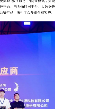
统集成+数字服务”的商业模式，为能
源监控平台、电力物联网平台、大数据云
平台等产品，吸引了众多观众和客户。