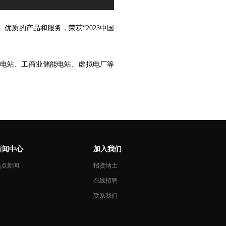
质的产品和服务，荣获“2023中国
。
电站、工商业储能电站、虚拟电厂等
新闻中心
加入我们
热点新闻
招贤纳士
在线招聘
联系我们