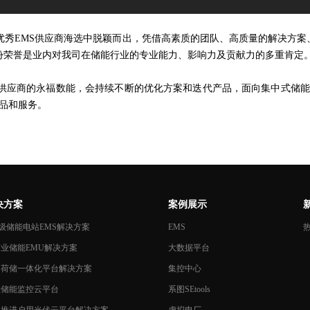
MS供应商海选中脱颖而出，凭借高素质的团队、高质量的解决方案、优
该份荣誉是业内对我司在储能行业的专业能力、影响力及贡献力的多重肯定
应商的永福数能，会持续不断的优化方案和迭代产品，面向集中式储能
品和服务。
决方案
案例展示
级储能电站EMS解决方案
EMS
业储能EMU解决方案
大数据平台
网荷储一体化平台解决方案
集控中心
慧储能监控云平台
系图SEtools
县推进户用光伏云平台解决方案
虚拟电厂