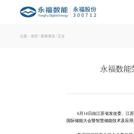
/
/
位置：
首页
新闻资讯
正文
永福数能荣
6月14日由江苏省发改委、江苏省
国际储能大会暨智慧储能技术及应用