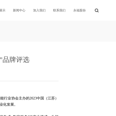
展示
新闻中心
加入我们
联系我们
永福股份
商”品牌评选
行业协会主办的2023中国（江苏）
业化发展。