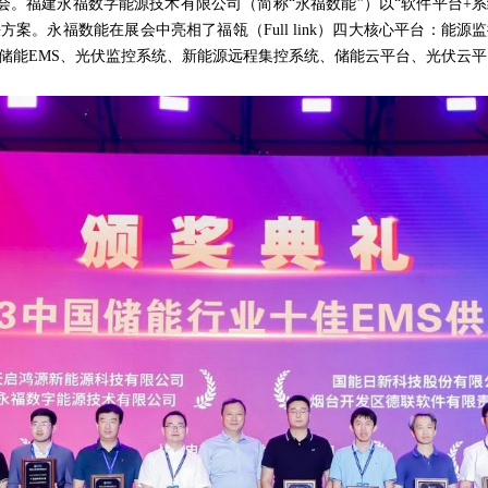
建永福数字能源技术有限公司（简称“永福数能”）以“软件平台+系
案。永福数能在展会中亮相了福瓴（Full link）四大核心平台：能
储能EMS、光伏监控系统、新能源远程集控系统、储能云平台、光伏云